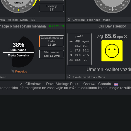
04
20
976
1024
sunca
03
21
973
1027
Elevacija
02
22
|
970
1030
01
23
-24°
964
1036
rora
- Meteori
- Mapa
- ISS
Grafikoni
- Prognoza
- Mapa
rmacije o mesečevim menama
Our Davis sensor
23:24:53
65.6
pm10
AQI:
epa
Zalazak meseca
Sutra
sati
AQI
3
ug/m
38%
16:29
18.2
19.7
Luminansa
1
17.8
19.2
Mlad mesec
3
19.0
20.5
Treća četvrtina
Sre 12 Avg
24
18.5
20
Umeren kvalitet vaz
Perseids
teori
Kvalitet vazduha
- Mapa
✓
Clientraw - Davis Vantage Pro + - Oshawa, Canada.
remenskim informacijama ne zasnivajte na važnim odlukama koje bi mogle rezultirat