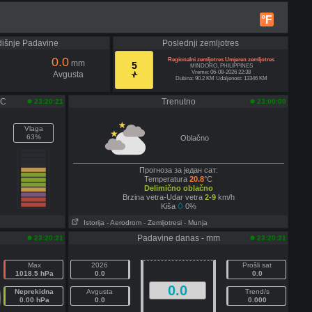
°F
išnje Padavine
Poslednji zemljotres
0.0
Regionalni zemljotres Umjeren zemljotres
mm
5
MINDORO, PHILIPPINES
Vreme: 06-08-2026 22:38
Avgusta
Dubina: 90.2 KM Udaljenost: 13346 KM
°C
Trenutno
23:20:21
23:00:00
Vlaga
63%
Oblačno
Прогноза за један сат:
Temperatura
20.8
°C
Delimično oblačno
Brzina vetra-Udar vetra
2-9
km/h
Kiša
0%
Istorija
- Aerodrom
- Zemljotresi
- Munja
Padavine danas - mm
23:20:21
23:20:21
Max
2026
Prošli sat
1018.5 hPa
0.0
0.0
0.0
Neprekidna
Avgusta
Trend/s
0.00 hPa
0.0
0.000