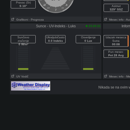
Pravac (Sr)
JZ
JI
S 10°
Azimut
JJZ
JJI
329° SSZ
J
Grafikoni
- Prognoza
Mesec info
- Au
Sunce - UV-Indeks - Luks
Info
23:20:21
Sunčevo
Ultraljubičasto
Osvetljenje
Izlazak meseca
zračenje
0.0 Indeks
0 Lux
Sutra
0 W/m²
00:08
Pun mesec
Pet 28 Avg
UV Vodič
Mesec info
- Me
Nikada se na ovim v