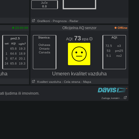
Juče
0.0
Grafikoni
- Prognoza
- Radar
Oficijelna AQ senzor
23:00:00
Offline
73
Stanica
:
AQI
:
pm2.5
AQI:
epa
sati
AQI
3
ug/m
Oshawa
72.5
o3
65.6
19.3
Ontario
53
pm25
Canada
1
64.6
18.9
5.1
no2
3
67.4
20.1
24
65.6
19.3
duha
Umeren kvalitet vazduha
Kvalitet vazduha
- Cela strana
- Mapa
i ljudima ili imovinom.
Zasluge, kontakt i . . .