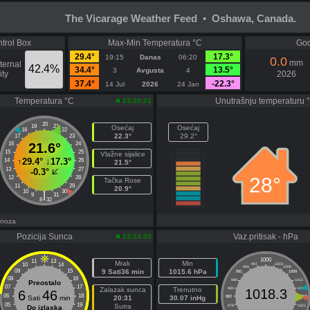
The Vicarage Weather Feed • Oshawa, Canada.
trol Box
Max-Min Temperatura °C
God
29.4°
17.3°
19:15
Danas
06:20
0.0
mm
ternal
42.4%
34.4°
13.5°
3
Avgusta
4
ty
2026
37.4°
-22.3°
14 Jul
2026
24 Jan
Temperatura °C
Unutrašnju temperaturu 
23:20:21
20
19
21
Osećaj
Osećaj
18
22
22.3°
29.2°
17
23
16
21.6°
24
15
25
Vlažne sijalice
↑
29.4°
↓
17.3°
14
26
21.5°
13
27
-0.3°
28°
12
28
Tačka Rose
11
29
20.9°
10
30
|
9
31
8
32
gnoza
Pozicija Sunca
Vaz.pritisak - hPa
23:24:53
1000
11
13
Mrak
Min
10
14
997
1003
994
1006
09
15
9 Sati36 min
1015.6 hPa
991
1009
08
16
988
1012
Preostalo
07
17
Zalazak sunca
Trenutno
985
1015
1018.3
6
46
06
18
Sati
min
20:31
30.07 inHg
982
1018
05
19
Sutra
979
1021
Do izlaska