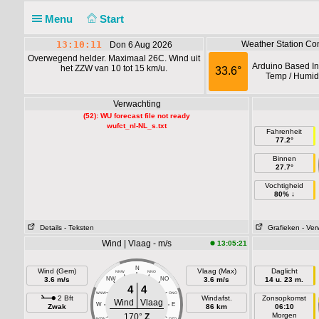
Menu
Start
13:10:11
Weather Station Con
Don 6 Aug 2026
Overwegend helder. Maximaal 26C. Wind uit
Arduino Based In
het ZZW van 10 tot 15 km/u.
33.6°
Temp / Humidi
Verwachting
(52): WU forecast file not ready
wufct_nl-NL_s.txt
Fahrenheit
77.2°
Binnen
27.7°
Vochtigheid
80% ↓
Details
- Teksten
Grafieken
- Ver
Wind | Vlaag - m/s
13:05:21
N
Wind (Gem)
Vlaag (Max)
Daglicht
NNW
NNO
3.6 m/s
NW
NO
3.6 m/s
14 u. 23 m.
4
4
WNW
ONO
2 Bft
Windafst.
Zonsopkomst
Wind
Vlaag
W
E
Zwak
86 km
06:10
Morgen
170°
Z
WZW
OZO