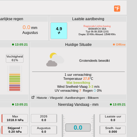
°F
arlijkse regen
Laatste aardbeving
0.0
Regionale Lichte beving
mm
4.9
BISMARCK SEA
Tijd: 06-08-2026 12:01
Augustus
Diepte: 10 KMs Afstand: 13548 KMs
Huidige Situatie
13:05:21
Offline
Vochtigheid
61%
Grotendeels bewolkt
1 uur verwachting:
Temperatuur
27.8
°C
Wat bewolking
Wind Snelheid-Vlaag
3-3
m/s
UV verwachting
7
Regen
0%
Historie
- Vliegveld
- Aardbevingen
- Bliksem
Neerslag Vandaag - mm
13:05:21
13:05:21
Max
2026
Laatste uur
1018.0 hPa
0.0
0.0
0.0
Stijgend ↑
Augustus
Snelh. /uur
0.20 hPa
0.0
0.000