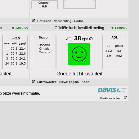
Gisteren
0.0
Grafieken
- Verwachting
- Radar
or
Officiële lucht kwaliteit meting
13:00:00
11:00:00
38
Station
:
AQI
:
pm2.5
AQI:
epa
uren
AQI
3
ug/m
Oshawa
38
pm25
72.2
22.4
Ontario
31.2
o3
Canada
1
72.7
22.6
4.9
no2
3
75.9
24.1
24
66.1
19.5
liteit
Goede lucht kwaliteit
Luchtkwaliteit
- Niewe pagina
- Kaart
p onze weersinformatie.
Credits, contact en . . .