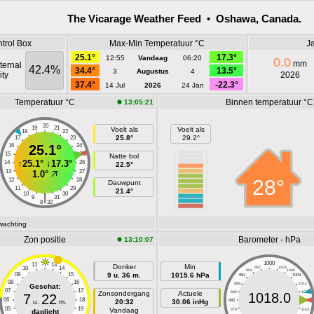
The Vicarage Weather Feed • Oshawa, Canada.
trol Box
Max-Min Temperatuur °C
Ja
25.1°
17.3°
12:55
Vandaag
06:20
0.0
mm
ternal
42.4%
34.4°
13.5°
3
Augustus
4
ty
2026
37.4°
-22.3°
14 Jul
2026
24 Jan
Temperatuur °C
Binnen temperatuur °C
13:05:21
20
19
21
Voelt als
Voelt als
18
22
25.8°
29.2°
17
23
16
25.1°
24
15
25
Natte bol
↑
25.1°
↓
17.3°
14
26
22.5°
13
27
1.0°
28°
12
28
Dauwpunt
11
29
21.4°
10
30
|
9
31
8
32
wachting
Zon positie
Barometer - hPa
13:10:07
1000
11
13
Donker
Min
10
14
997
1003
994
1006
09
15
9 u. 36 m.
1015.6 hPa
991
1009
08
16
988
1012
Geschat:
07
17
Zonsondergang
Actuele
985
1015
1018.0
7
22
06
18
u.
m.
20:32
30.06 inHg
982
1018
05
19
Vandaag
979
1021
daglicht