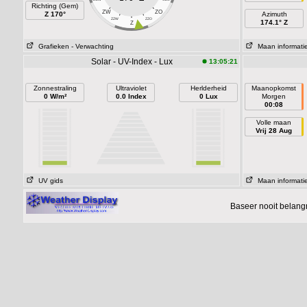
Richting (Gem)
ZW
ZO
Z 170°
Azimuth
ZZW
ZZO
174.1° Z
Z
Grafieken
- Verwachting
Maan informati
Solar - UV-Index - Lux
13:05:21
Zonnestraling
Ultraviolet
Herlderheid
Maanopkomst
0 W/m²
0.0 Index
0 Lux
Morgen
00:08
Volle maan
Vrij 28 Aug
UV gids
Maan informati
Baseer nooit belang