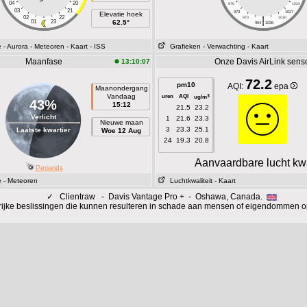
04
20
976
1024
03
21
973
1027
Elevatie hoek
02
22
|
970
1030
01
23
62.5°
964
1036
e
- Aurora
- Meteoren
- Kaart
- ISS
Grafieken
- Verwachting
- Kaart
Maanfase
Onze Davis AirLink sens
13:10:07
72.2
pm10
AQI:
epa
Maanondergang
Vandaag
uren
AQI
3
ug/m
43%
15:12
21.5
23.2
Verlicht
1
21.6
23.3
Nieuwe maan
3
23.3
25.1
Laatste kwartier
Woe 12 Aug
24
19.3
20.8
Aanvaardbare lucht kwa
Perseids
e
- Meteoren
Luchtkwaliteit
- Kaart
✓
Clientraw - Davis Vantage Pro + - Oshawa, Canada.
rijke beslissingen die kunnen resulteren in schade aan mensen of eigendommen o