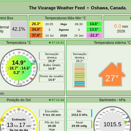
The Vicarage Weather Feed • Oshawa, Canada.
trol Box
Temperaturas Máx-Min °C
26.3°
14.6°
20:35
Hoje
06:30
0.0
mm
ternal
42.1%
34.4°
13.5°
3
Agosto
4
ty
2026
37.4°
-22.3°
14 Jul
2026
24 Jan
Temperatura °C
Temperatura interna °C
07:10:21
10
9
11
Sensação
Sensação
8
12
térmica
térmica
7
13
6
14.9°
14
15.0°
28.2°
5
15
Bulbo Úmido
↑
18.7°
↓
14.6°
4
16
14.8°
3
17
0.2°
27°
2
18
Ponto de orvalho
1
19
14.6°
0
20
|
-1
21
-2
22
isão
Posição do Sol
Barômetro - hPa
07:11:44
1000
11
13
Escuridão
Min
10
14
997
1003
994
1006
09
15
9 hrs 44 min
1012.6 hPa
991
1009
08
16
988
1012
Estimado
07
17
Pôr do Sol
Atual
985
1015
1015.5
13
17
06
18
hrs
min
20:28
29.99 inHg
982
1018
05
19
Hoje
979
1021
Da luz do dia