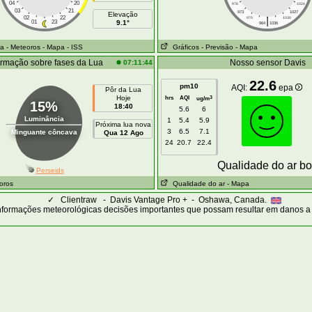
04
20
976
1024
03
21
973
1027
Elevação
02
22
|
970
1030
01
23
9.1°
964
1036
ra
- Meteoros
- Mapa
- ISS
Gráficos
- Previsão
- Mapa
ormação sobre fases da Lua
Nosso sensor Davis
07:11:44
22.6
pm10
AQI:
epa
Pôr da Lua
Hoje
hrs
AQI
3
ug/m
15%
18:40
5.6
6
Luminância
1
5.4
5.9
Próxima lua nova
3
6.5
7.1
Minguante côncava
Qua 12 Ago
24
20.7
22.4
Qualidade do ar b
Perseids
oros
Qualidade do ar
- Mapa
✓
Clientraw - Davis Vantage Pro + - Oshawa, Canada.
nformações meteorológicas decisões importantes que possam resultar em danos a