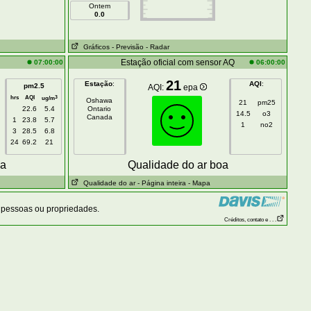
Ontem
0.0
Gráficos
- Previsão
- Radar
Estação oficial com sensor AQ
07:00:00
06:00:00
21
Estação
:
AQI
:
pm2.5
AQI:
epa
hrs
AQI
3
ug/m
Oshawa
21
pm25
22.6
5.4
Ontario
14.5
o3
Canada
1
23.8
5.7
1
no2
3
28.5
6.8
24
69.2
21
oa
Qualidade do ar boa
Qualidade do ar
- Página inteira
- Mapa
 pessoas ou propriedades.
Créditos, contato e . . .