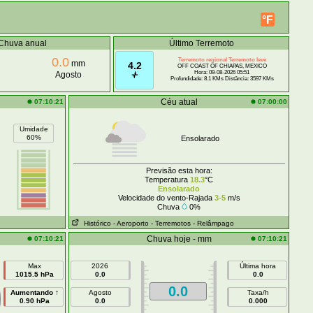
°F
Chuva anual
Último Terremoto
0.0
Terremoto regional Terremoto leve
mm
4.2
OFF COAST OF CHIAPAS, MEXICO
Hora: 09-08-2026 05:51
Agosto
Profundidade: 8.1 KMs Distância: 3597 KMs
Céu atual
07:10:21
07:00:00
Umidade
60%
Ensolarado
Previsão esta hora:
Temperatura
18.3
°C
Ensolarado
Velocidade do vento-Rajada
3-5
m/s
Chuva
0%
Histórico
- Aeroporto
- Terremotos
- Relâmpago
Chuva hoje - mm
07:10:21
07:10:21
Max
2026
Última hora
1015.5 hPa
0.0
0.0
0.0
Aumentando ↑
Agosto
Taxa/h
0.90 hPa
0.0
0.000