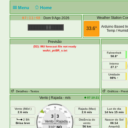
Menu
Home
07:11:48
Weather Station Con
Dom 9 Ago 2026
Arduino Based In
33.6°
Temp / Humidi
Previsão
(52): WU forecast file not ready
wufct_pt-BR_s.txt
Fahrenheit
58.8°
Interno
27.1°
Umidade
98% ↑
Detalhes
- Textos
Gráficos
- Prev
Vento | Rajada - m/s
07:10:21
N
Vento (Méd )
Rajada (Max)
Luz do dia
NNO
NNL
2.6 m/s
NO
NL
2.6 m/s
14 hrs 15 min
3
3
ONO
LNL
2 Bft
Distância do
Nascer do Sol
Vento
Rajada
O
E
Brisa leve
vento
06:14
56 km
Amanhã
310°
NO
OSO
LSL