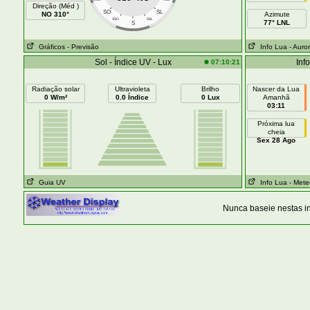
Direção (Méd )
SO
SL
NO 310°
Azimute
SSO
SSL
77° LNL
S
Gráficos
- Previsão
Info Lua
- Auro
Sol - Índice UV - Lux
Inf
07:10:21
Radiação solar
Ultravioleta
Brilho
Nascer da Lua
0 W/m²
0.0 Índice
0 Lux
Amanhã
03:11
Próxima lua
cheia
Sex 28 Ago
Guia UV
Info Lua
- Mete
Nunca baseie nestas i