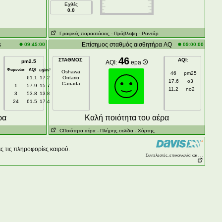
Εχθές
0.0
Γραφικές παραστάσεις
- Πρόβλεψη
- Ραντάρ
s
Επίσημος σταθμός αισθητήρα AQ
09:45:00
09:00:00
46
ΣΤΑΘΜΟΣ
:
AQI
:
pm2.5
AQI:
epa
Φαρενάιτ
AQI
3
ug/m
Oshawa
46
pm25
61.1
17.2
Ontario
17.6
o3
Canada
1
57.9
15.7
11.2
no2
3
53.8
13.8
24
61.5
17.4
ρα
Kαλή ποιότητα του αέρα
CΠοιότητα αέρα
- Πλήρης σελίδα
- Χάρτης
ς τις πληροφορίες καιρού.
Συντελεστές, επικοινωνία και . . .