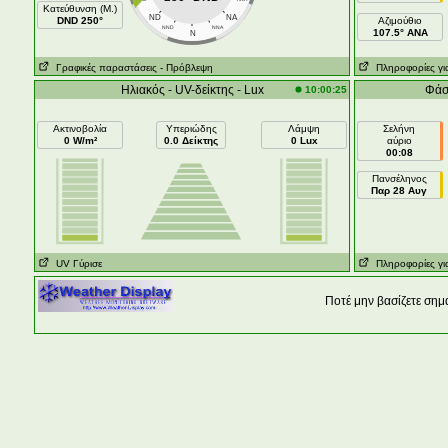
Κατεύθυνση (Μ.)
ND
NA
DND 250°
Aζιμούθιο
NND
NNA
107.5° ANA
N
Γραφικές παραστάσεις
- Πρόβλεψη
Πληροφορίες για
Ηλιακός - UV-δείκτης - Lux
Φάσ
10:00:25
Ακτινοβολία
Υπεριώδης
Λάμψη
Σελήνη
0 W/m²
0.0 Δείκτης
0 Lux
αύριο
00:08
Πανσέληνος
Παρ 28 Αυγ
UV Γύρισε
Πληροφορίες για
Ποτέ μην βασίζετε σημ