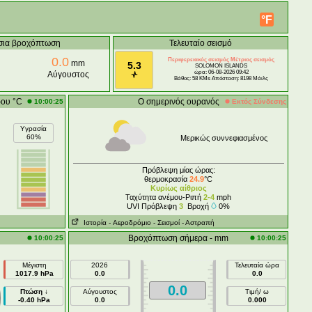
°F
σια βροχόπτωση
Τελευταίο σεισμό
0.0
Περιφερειακός σεισμός Μέτριος σεισμός
mm
5.3
SOLOMON ISLANDS
ώρα: 06-08-2026 09:42
Αύγουστος
Βάθος: 58 KMs Απόσταση: 8198 Μάιλς
ρου °C
Ο σημερινός ουρανός
10:00:25
Εκτός Σύνδεσης
Υγρασία
60%
Μερικώς συννεφιασμένος
Πρόβλεψη μίας ώρας:
θερμοκρασία
24.9
°C
Κυρίως αίθριος
Ταχύτητα ανέμου-Ριπή
2-4
mph
UVI Πρόβλεψη
3
Βροχή
0%
Ιστορία
- Aεροδρόμιο
- Σεισμοί
- Αστραπή
Βροχόπτωση σήμερα - mm
10:00:25
10:00:25
Μέγιστη
2026
Τελευταία ώρα
1017.9 hPa
0.0
0.0
0.0
Πτώση ↓
Αύγουστος
Τιμή/ ω
-0.40 hPa
0.0
0.000