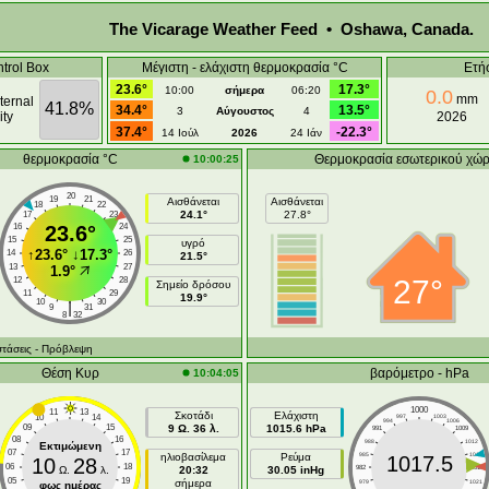
The Vicarage Weather Feed • Oshawa, Canada.
trol Box
Μέγιστη - ελάχιστη θερμοκρασία °C
Ετή
23.6°
17.3°
10:00
σήμερα
06:20
0.0
mm
ternal
41.8%
34.4°
13.5°
3
Αύγουστος
4
ty
2026
37.4°
-22.3°
14 Ιούλ
2026
24 Ιάν
θερμοκρασία °C
Θερμοκρασία εσωτερικού χώ
10:00:25
20
19
21
Αισθάνεται
Αισθάνεται
18
22
24.1°
27.8°
17
23
16
23.6°
24
15
25
υγρό
↑
23.6°
↓
17.3°
14
26
21.5°
13
27
1.9°
27°
12
28
Σημείο δρόσου
11
29
19.9°
10
30
|
9
31
8
32
τάσεις
- Πρόβλεψη
Θέση Κυρ
βαρόμετρο - hPa
10:04:05
1000
11
13
Σκοτάδι
Ελάχιστη
10
14
997
1003
994
1006
09
15
9 Ω. 36 λ.
1015.6 hPa
991
1009
08
16
988
1012
Εκτιμώμενη
07
17
ηλιοβασίλεμα
Ρεύμα
985
1015
1017.5
10
28
06
18
Ω.
λ.
20:32
30.05 inHg
982
1018
05
19
σήμερα
979
1021
φως ημέρας