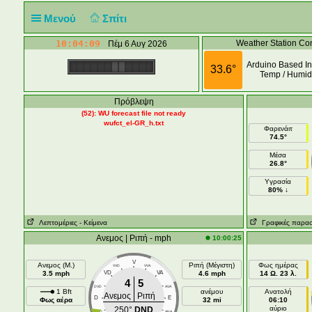
Μενού
Σπίτι
10:04:09
Weather Station Con
Πέμ 6 Αυγ 2026
Arduino Based In
33.6°
Temp / Humidi
Πρόβλεψη
(52): WU forecast file not ready
wufct_el-GR_h.txt
Φαρενάιτ
74.5°
Μέσα
26.8°
Υγρασία
80% ↓
Λεπτομέριες
- Κείμενα
Γραφικές παρασ
Ανεμος | Ριπή - mph
10:00:25
V
Ανεμος (Μ.)
Ριπή (Μέγιστη)
Φως ημέρας
VVD
VVA
3.5 mph
VD
VA
4.6 mph
14 Ω. 23 λ.
4
5
DVD
AVA
1 Bft
ανέμου
Ανατολή
Ανεμος
Ριπή
D
E
Φως αέρα
32 mi
06:10
αύριο
250°
DND
DND
ANA