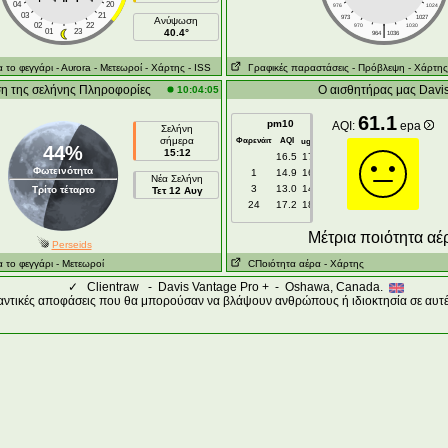
04
20
976
1024
03
21
973
1027
Ανύψωση
02
22
|
970
1030
01
23
40.4°
964
1036
 το φεγγάρι
- Αυrora
- Μετεωροί
- Χάρτης
- ISS
Γραφικές παραστάσεις
- Πρόβλεψη
- Χάρτης
η της σελήνης Πληροφορίες
Ο αισθητήρας μας Davi
10:04:05
61.1
pm10
AQI:
epa
Σελήνη
σήμερα
Φαρενάιτ
AQI
3
ug/m
44%
15:12
16.5
17.8
Φωτεινότητα
1
14.9
16.1
Νέα Σελήνη
3
13.0
14.1
Τρίτο τέταρτο
Τετ 12 Αυγ
24
17.2
18.6
Μέτρια ποιότητα αέ
Perseids
 το φεγγάρι
- Μετεωροί
CΠοιότητα αέρα
- Χάρτης
✓
Clientraw - Davis Vantage Pro + - Oshawa, Canada.
αντικές αποφάσεις που θα μπορούσαν να βλάψουν ανθρώπους ή ιδιοκτησία σε αυτέ