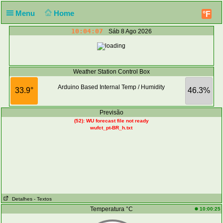
Menu
Home
°F
10:04:07
Sáb 8 Ago 2026
Weather Station Control Box
Arduino Based Internal Temp / Humidity
33.9°
46.3%
Previsão
(52): WU forecast file not ready
wufct_pt-BR_h.txt
Detalhes
- Textos
Temperatura °C
10:00:25