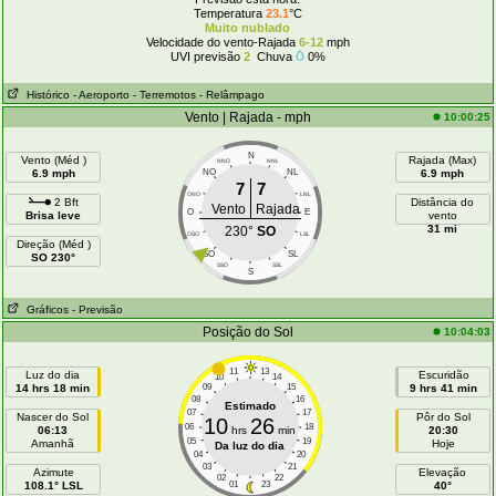
Temperatura
23.1
°C
Muito nublado
Velocidade do vento-Rajada
6-12
mph
UVI previsão
2
Chuva
0%
Histórico
- Aeroporto
- Terremotos
- Relâmpago
Vento | Rajada - mph
10:00:25
N
Vento (Méd )
Rajada (Max)
NNO
NNL
6.9 mph
NO
NL
6.9 mph
7
7
ONO
LNL
2 Bft
Distância do
Vento
Rajada
O
E
Brisa leve
vento
31 mi
230°
SO
OSO
LSL
Direção (Méd )
SO
SL
SO 230°
SSO
SSL
S
Gráficos
- Previsão
Posição do Sol
10:04:03
11
13
Luz do dia
Escuridão
10
14
14 hrs 18 min
09
15
9 hrs 41 min
08
16
Estimado
07
17
Nascer do Sol
Pôr do Sol
10
26
06
18
06:13
hrs
min
20:30
05
19
Amanhã
Hoje
Da luz do dia
04
20
03
21
Azimute
Elevação
02
22
108.1° LSL
01
23
40°