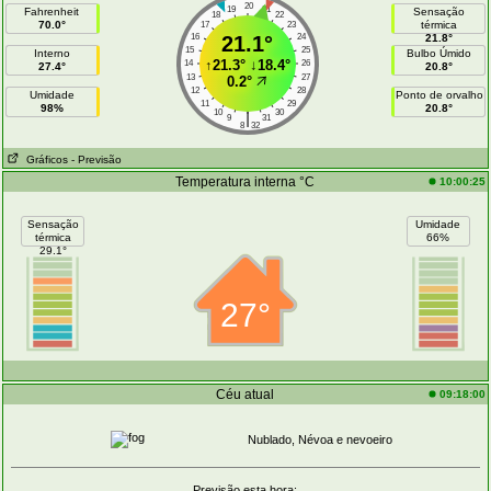
20
19
21
Fahrenheit
Sensação
18
22
70.0°
térmica
17
23
16
21.1°
24
21.8°
15
25
Interno
Bulbo Úmido
↑
21.3°
↓
18.4°
14
26
27.4°
20.8°
13
27
0.2°
12
28
Umidade
Ponto de orvalho
11
29
98%
20.8°
10
30
|
9
31
8
32
Gráficos
- Previsão
Temperatura interna °C
10:00:25
Sensação
Umidade
térmica
66%
29.1°
27°
Céu atual
09:18:00
Nublado, Névoa e nevoeiro
Previsão esta hora: