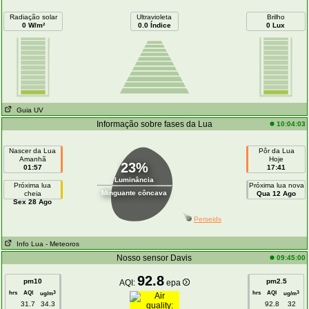
Radiação solar
Ultravioleta
Brilho
0 W/m²
0.0 Índice
0 Lux
Guia UV
Informação sobre fases da Lua
10:04:03
Nascer da Lua
Pôr da Lua
Amanhã
Hoje
23%
01:57
17:41
Luminância
Próxima lua
Próxima lua nova
Minguante côncava
cheia
Qua 12 Ago
Sex 28 Ago
Perseids
Info Lua
- Meteoros
Nosso sensor Davis
09:45:00
92.8
pm10
pm2.5
AQI:
epa
hrs
AQI
hrs
AQI
3
3
ug/m
ug/m
31.7
34.3
92.8
32