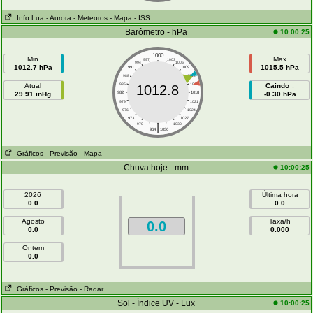
Info Lua
- Aurora
- Meteoros
- Mapa
- ISS
Barômetro - hPa
10:00:25
1000
Min
Max
997
1003
994
1006
1012.7 hPa
1015.5 hPa
991
1009
988
1012
Atual
985
1015
Caindo ↓
1012.8
29.91 inHg
982
1018
-0.30 hPa
979
1021
976
1024
973
1027
|
970
1030
964
1036
Gráficos
- Previsão
- Mapa
Chuva hoje - mm
10:00:25
2026
Última hora
0.0
0.0
Agosto
Taxa/h
0.0
0.0
0.000
Ontem
0.0
Gráficos
- Previsão
- Radar
Sol - Índice UV - Lux
10:00:25