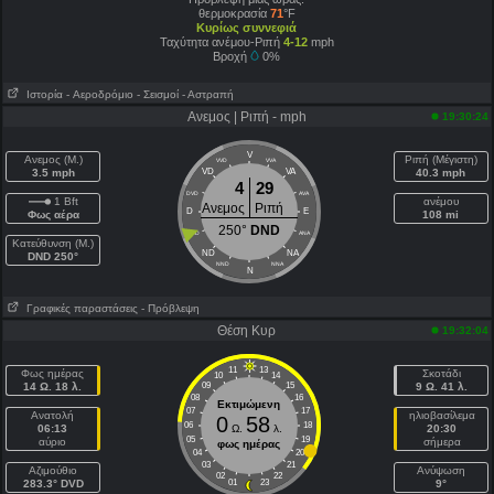
θερμοκρασία
71
°F
Κυρίως συννεφιά
Ταχύτητα ανέμου-Ριπή
4-12
mph
Βροχή
0%
Ιστορία
- Aεροδρόμιο
- Σεισμοί
- Αστραπή
Ανεμος | Ριπή - mph
19:30:24
V
Ανεμος (Μ.)
Ριπή (Μέγιστη)
VVD
VVA
3.5 mph
VD
VA
40.3 mph
4
29
DVD
AVA
1 Bft
ανέμου
Ανεμος
Ριπή
D
E
Φως αέρα
108 mi
250°
DND
DND
ANA
Κατεύθυνση (Μ.)
ND
NA
DND 250°
NND
NNA
N
Γραφικές παραστάσεις
- Πρόβλεψη
Θέση Κυρ
19:32:04
11
13
Φως ημέρας
Σκοτάδι
10
14
14 Ω. 18 λ.
09
15
9 Ω. 41 λ.
08
16
Εκτιμώμενη
07
17
Ανατολή
ηλιοβασίλεμα
0
58
06
18
06:13
Ω.
λ.
20:30
05
19
αύριο
σήμερα
φως ημέρας
04
20
03
21
Aζιμούθιο
Ανύψωση
02
22
283.3° DVD
01
23
9°