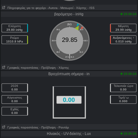
Πληροφορίες για το φεγγάρι
- Αυrora
- Μετεωροί
- Χάρτης
- ISS
βαρόμετρο - inHg
19:30:24
29.5
Ελάχιστη
Μέγιστη
29.80 inHg
29.99 inHg
29.0
30.0
Ρεύμα
Αυξανόμενες ↑
29.85
1010.8 hPa
28.5
30.5
0.010 inHg
28.0
31.0
|
27.5
31.5
Γραφικές παραστάσεις
- Πρόβλεψη
- Χάρτης
Βροχόπτωση σήμερα - in
19:30:24
2026
Τελευταία ώρα
0.00
0.00
Αύγουστος
Τιμή/ ω
0.00
0.00
0.000
Εχθές
0.00
Γραφικές παραστάσεις
- Πρόβλεψη
- Ραντάρ
Ηλιακός - UV-δείκτης - Lux
19:30:24