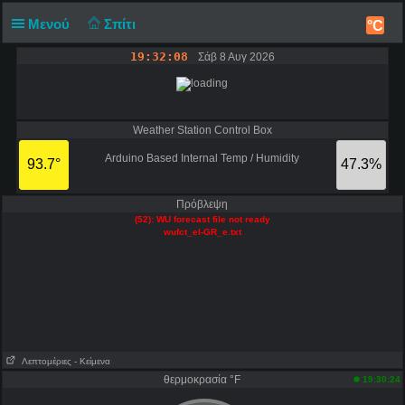
Μενού
Σπίτι
°C
19:32:08
Σάβ 8 Αυγ 2026
Weather Station Control Box
Arduino Based Internal Temp / Humidity
93.7°
47.3%
Πρόβλεψη
(52): WU forecast file not ready
wufct_el-GR_e.txt
Λεπτομέριες
- Κείμενα
θερμοκρασία °F
19:30:24