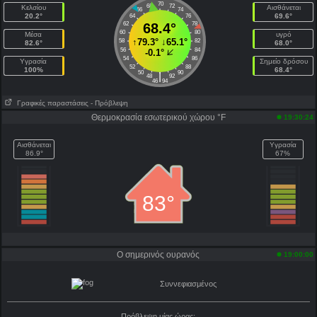
70
68
72
Κελσίου
Αισθάνεται
66
74
20.2°
69.6°
64
76
62
68.4°
78
60
80
Μέσα
υγρό
↑
79.3°
↓
65.1°
58
82
82.6°
68.0°
56
84
-0.1°
54
86
Υγρασία
Σημείο δρόσου
52
88
100%
68.4°
50
90
|
48
92
46
94
Γραφικές παραστάσεις
- Πρόβλεψη
Θερμοκρασία εσωτερικού χώρου °F
19:30:24
Αισθάνεται
Υγρασία
86.9°
67%
83°
Ο σημερινός ουρανός
19:00:00
Συννεφιασμένος
Πρόβλεψη μίας ώρας: