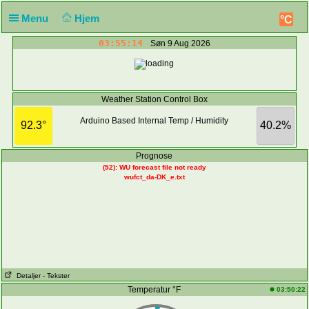
Menu
Hjem
°C
03:55:14
Søn 9 Aug 2026
Weather Station Control Box
Arduino Based Internal Temp / Humidity
92.3°
40.2%
Prognose
(52): WU forecast file not ready
wufct_da-DK_e.txt
Detaljer
- Tekster
Temperatur °F
03:50:22