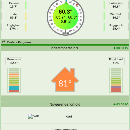
60
58
62
Celsius
Føles som
56
64
15.7°
60.6°
54
66
52
60.3°
68
50
70
Inde
Wet Bulb
↑
65.7°
↓
60.3°
48
72
80.8°
60.3°
46
74
-0.9°
44
76
Fugtighed
Duggpunkt
42
78
97% ↓
59.4°
40
80
|
38
82
36
84
Grafer
- Prognose
Indetemperatur °F
03:50:22
Føles som
Fugtighed
82.6°
59%
81°
Nuværende forhold
03:00:00
Klart
1 times prognose: