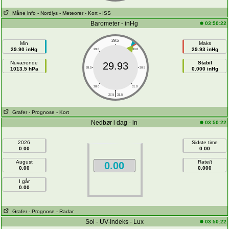
Måne info
- Nordlys
- Meteorer
- Kort
- ISS
Barometer - inHg
03:50:22
29.5
Min
Maks
29.90 inHg
29.93 inHg
29.0
30.0
Nuværende
Stabil
29.93
1013.5 hPa
28.5
30.5
0.000 inHg
28.0
31.0
|
27.5
31.5
Grafer
- Prognose
- Kort
Nedbør i dag - in
03:50:22
2026
Sidste time
0.00
0.00
August
Rate/t
0.00
0.00
0.000
I går
0.00
Grafer
- Prognose
- Radar
Sol - UV-Indeks - Lux
03:50:22