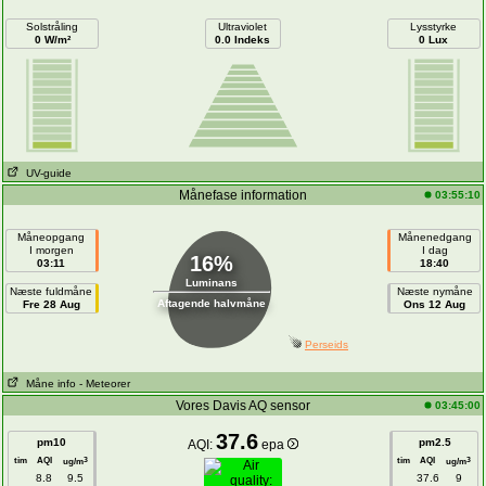
Solstråling
Ultraviolet
Lysstyrke
0 W/m²
0.0 Indeks
0 Lux
UV-guide
Månefase information
03:55:10
Måneopgang
Månenedgang
I morgen
I dag
16%
03:11
18:40
Luminans
Næste fuldmåne
Næste nymåne
Aftagende halvmåne
Fre 28 Aug
Ons 12 Aug
Perseids
Måne info
- Meteorer
Vores Davis AQ sensor
03:45:00
37.6
pm10
pm2.5
AQI:
epa
tim
AQI
tim
AQI
3
3
ug/m
ug/m
8.8
9.5
37.6
9