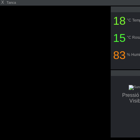
X
Tanca
18
°C Tem
15
°C Ros
83
% Humi
Pressi
Visib