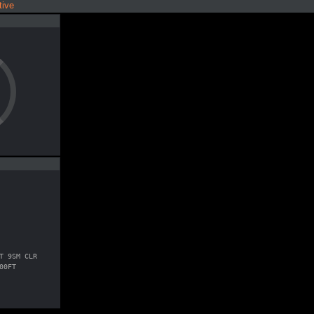
ive
T 9SM CLR
00FT