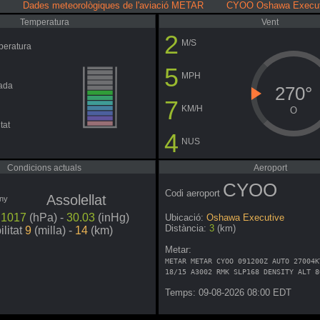
Dades meteorològiques de l'aviació METAR CYOO Oshawa Execut
Temperatura
Vent
2
M/S
peratura
5
MPH
ada
270°
7
KM/H
O
tat
4
NUS
Condicions actuals
Aeroport
CYOO
Codi aeroport
Assolellat
ó
1017
(hPa) -
30.03
(inHg)
Ubicació:
Oshawa Executive
Distància:
3
(km)
ilitat
9
(milla) -
14
(km)
Metar:
METAR METAR CYOO 091200Z AUTO 27004K
18/15 A3002 RMK SLP168 DENSITY ALT 8
Temps: 09-08-2026 08:00 EDT