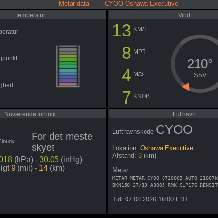
Metar data CYOO Oshawa Executive
Temperatur
Vind
13
KM/T
peratur
8
MPT
gpunkt
210°
4
M/S
SSV
ighed
7
KNOB
Nuværende forhold
Lufthavn
CYOO
Lufthavnskode
For det meste
skyet
Lokation:
Oshawa Executive
Afstand:
3
(km)
018
(hPa) -
30.05
(inHg)
igt
9
(mil) -
14
(km)
Metar:
METAR METAR CYOO 072000Z AUTO 21007K
BKN150 27/19 A3005 RMK SLP176 DENSIT
Tid: 07-08-2026 16:00 EDT