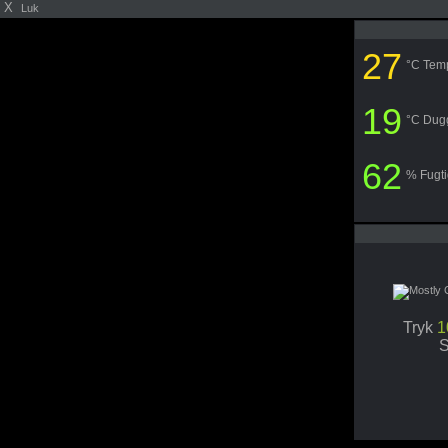
X
Luk
27
°C Tem
19
°C Dug
62
% Fugt
Tryk
1
S