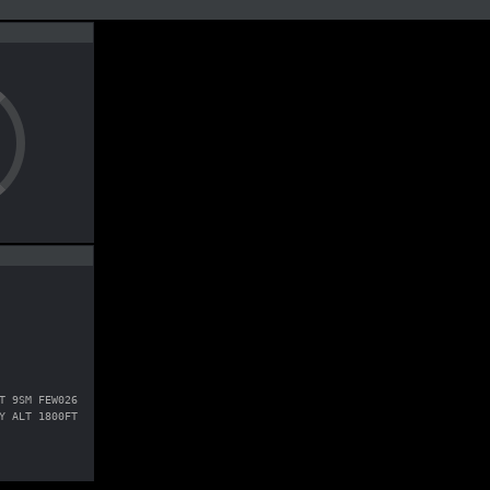
T 9SM FEW026
Y ALT 1800FT