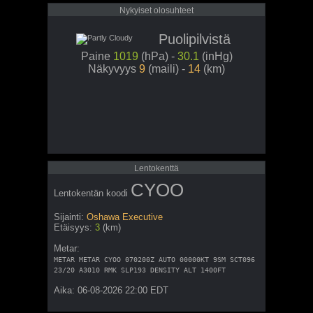
Nykyiset olosuhteet
Puolipilvistä
Paine
1019
(hPa) -
30.1
(inHg)
Näkyvyys
9
(maili) -
14
(km)
Lentokenttä
CYOO
Lentokentän koodi
Sijainti:
Oshawa Executive
Etäisyys:
3
(km)
Metar:
METAR METAR CYOO 070200Z AUTO 00000KT 9SM SCT096
23/20 A3010 RMK SLP193 DENSITY ALT 1400FT
Aika: 06-08-2026 22:00 EDT