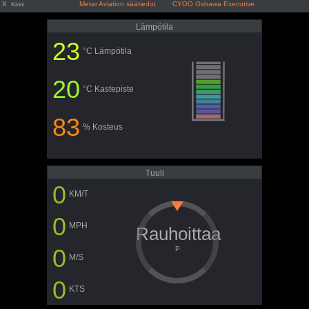
X
Metar Aviation säätiedot CYOO Oshawa Executive
Kiinni
Lämpötila
23
°C Lämpötila
20
°C Kastepiste
83
% Kosteus
Tuuli
0
KM/T
0
MPH
Rauhoittaa
0
P
M/S
0
KTS