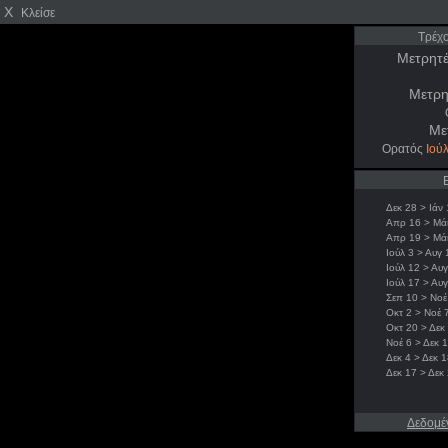
X
Κλείσε
Τρέχ
Μετρητέ
Μετρη
Με
Ορατός
Ιούλ
Δεκ 28 > Ιάν 
Απρ 16 > Μάι
Απρ 19 > Μά
Ιούλ 3 > Αυγ 
Ιούλ 12 > Αυ
Ιούλ 17 > Αυ
Σεπ 10 > Νοέ
Οκτ 2 > Νοέ 
Οκτ 20 > Δεκ
Νοέ 6 > Δεκ 1
Δεκ 4 > Δεκ 1
Δεκ 17 > Δεκ
Δεδομέ