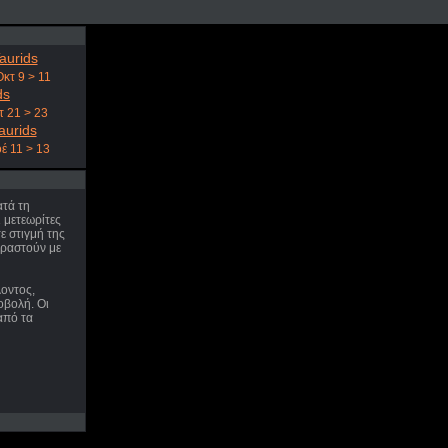
aurids
Οκτ 9 > 11
ds
τ 21 > 23
aurids
έ 11 > 13
ατά τη
ι μετεωρίτες
 στιγμή της
ιραστούν με
οντος,
οβολή. Οι
από τα