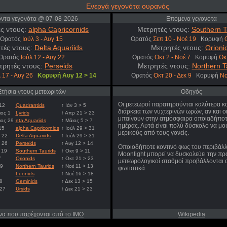
Ενεργά γεγονότα ουρανός
οντα γεγονότα @ 07-08-2026
Επόμενα γεγονότα
ς ντους:
alpha Capricornids
Μετρητές ντους:
Southern T
Ορατός
Ιούλ 3 - Αυγ 15
Ορατός
Σεπ 10 - Νοέ 19
Κορυφή
τές ντους:
Delta Aquariids
Μετρητές ντους:
Orioni
Ορατός
Ιούλ 12 - Αυγ 22
Ορατός
Οκτ 2 - Νοέ 7
Κορυφή
Οκ
τρητές ντους:
Perseids
Μετρητές ντους:
Northern T
 17 - Αυγ 26
Κορυφή Αυγ 12 > 14
Ορατός
Οκτ 20 - Δεκ 9
Κορυφή
Νο
Ετήσια ντους μετεωριτών
Οδηγός
Οι μετεωροί παρατηρούνται καλύτερα κ
12
Quadrantids
↑ Ιάν 3 > 5
διάρκεια των νυχτερινών ωρών, αν και ο
ος 1
Lyrids
↑ Απρ 21 > 23
μπαίνουν στην ατμόσφαιρα οποιαδήποτε
ιος 29
eta Aquariids
↑ Μάιος 5 > 7
ημέρας. Αυτά είναι πολύ δύσκολο να μο
15
alpha Capricornids
↑ Ιούλ 29 > 31
μερικούς από τους γονείς.
γ 22
Delta Aquariids
↑ Ιούλ 29 > 31
γ 26
Perseids
↑ Αυγ 12 > 14
Οποιοδήποτε κοντινό φως του περιβάλλ
 19
Southern Taurids
↑ Οκτ 9 > 11
Moonlight μπορεί να δυσκολεύει την πρ
7
Orionids
↑ Οκτ 21 > 23
μετεωρολογικοί σταθμοί προβάλλονται 
 9
Northern Taurids
↑ Νοέ 11 > 13
φωτιστικά.
Leonids
↑ Νοέ 16 > 18
8
Geminids
↑ Δεκ 13 > 15
 27
Ursids
↑ Δεκ 21 > 23
να που παρέχονται από το IMO
Wikipedia