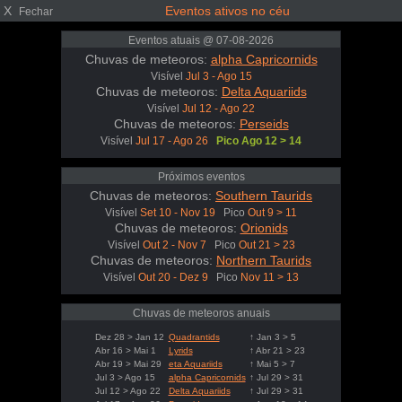
X
Eventos ativos no céu
Fechar
Eventos atuais @ 07-08-2026
Chuvas de meteoros:
alpha Capricornids
Visível
Jul 3 - Ago 15
Chuvas de meteoros:
Delta Aquariids
Visível
Jul 12 - Ago 22
Chuvas de meteoros:
Perseids
Visível
Jul 17 - Ago 26
Pico Ago 12 > 14
Próximos eventos
Chuvas de meteoros:
Southern Taurids
Visível
Set 10 - Nov 19
Pico
Out 9 > 11
Chuvas de meteoros:
Orionids
Visível
Out 2 - Nov 7
Pico
Out 21 > 23
Chuvas de meteoros:
Northern Taurids
Visível
Out 20 - Dez 9
Pico
Nov 11 > 13
Chuvas de meteoros anuais
Dez 28 > Jan 12
Quadrantids
↑ Jan 3 > 5
Abr 16 > Mai 1
Lyrids
↑ Abr 21 > 23
Abr 19 > Mai 29
eta Aquariids
↑ Mai 5 > 7
Jul 3 > Ago 15
alpha Capricornids
↑ Jul 29 > 31
Jul 12 > Ago 22
Delta Aquariids
↑ Jul 29 > 31