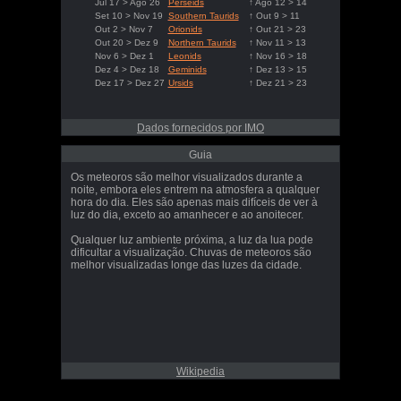
Jul 17 > Ago 26
Perseids
↑ Ago 12 > 14
Set 10 > Nov 19
Southern Taurids
↑ Out 9 > 11
Out 2 > Nov 7
Orionids
↑ Out 21 > 23
Out 20 > Dez 9
Northern Taurids
↑ Nov 11 > 13
Nov 6 > Dez 1
Leonids
↑ Nov 16 > 18
Dez 4 > Dez 18
Geminids
↑ Dez 13 > 15
Dez 17 > Dez 27
Ursids
↑ Dez 21 > 23
Dados fornecidos por IMO
Guia
Os meteoros são melhor visualizados durante a
noite, embora eles entrem na atmosfera a qualquer
hora do dia. Eles são apenas mais difíceis de ver à
luz do dia, exceto ao amanhecer e ao anoitecer.
Qualquer luz ambiente próxima, a luz da lua pode
dificultar a visualização. Chuvas de meteoros são
melhor visualizadas longe das luzes da cidade.
Wikipedia