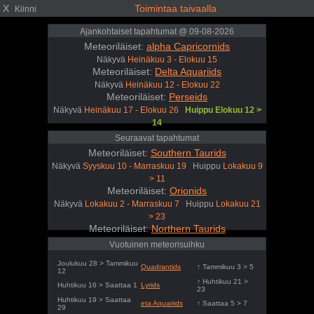
X
Toimintaa taivaalla
Kiinni
Ajankohtaiset tapahtumat @ 09-08-2026
Meteoriläiset:
alpha Capricornids
Näkyvä
Heinäkuu 3 - Elokuu 15
Meteoriläiset:
Delta Aquariids
Näkyvä
Heinäkuu 12 - Elokuu 22
Meteoriläiset:
Perseids
Näkyvä
Heinäkuu 17 - Elokuu 26
Huippu Elokuu 12 >
14
Seuraavat tapahtumat
Meteoriläiset:
Southern Taurids
Näkyvä
Syyskuu 10 - Marraskuu 19
Huippu
Lokakuu 9
> 11
Meteoriläiset:
Orionids
Näkyvä
Lokakuu 2 - Marraskuu 7
Huippu
Lokakuu 21
> 23
Meteoriläiset:
Northern Taurids
Näkyvä
Lokakuu 20 - Joulukuu 9
Huippu
Marraskuu
Vuotuinen meteorisuihku
11 > 13
Joulukuu 28 > Tammikuu
Quadrantids
↑ Tammikuu 3 > 5
12
↑ Huhtikuu 21 >
Huhtikuu 16 > Saattaa 1
Lyrids
23
Huhtikuu 19 > Saattaa
eta Aquariids
↑ Saattaa 5 > 7
29