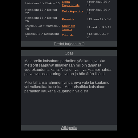
alpha
↑ Heinäkuu 29 >
Heinäkuu 3 > Elokuu 15
Capricornids
31
Heinäkuu 12 > Elokuu
↑ Heinäkuu 29 >
Delta Aquariids
22
31
Heinäkuu 17 > Elokuu
Perseids
↑ Elokuu 12 > 14
26
Syyskuu 10 > Marraskuu
Southern
↑ Lokakuu 9 > 11
19
Taurids
Lokakuu 2 > Marraskuu
↑ Lokakuu 21 >
Orionids
7
23
Lokakuu 20 > Joulukuu
↑ Marraskuu 11 >
Northern Taurids
Tiedot tarjoaa IMO
9
13
Marraskuu 6 > Joulukuu
↑ Marraskuu 16 >
Leonids
Opas
1
18
Joulukuu 4 > Joulukuu
↑ Joulukuu 13 >
Geminids
Meteoreita katsotaan parhaiten yöaikana, vaikka
18
15
meteorit saapuvat ilmakehään milloin tahansa
Joulukuu 17 > Joulukuu
↑ Joulukuu 21 >
Ursids
vuorokauden aikana. Niitä on vain vaikeampi nähdä
27
23
päivänvalossa auringonvalon ja hämärän lisäksi.
Mikä tahansa läheinen ympäröivä valo tai kuutamo
voi vaikeuttaa katselua. Meteorisuihku katsotaan
parhaiten kaukana kaupungin valoista.
Wikipedia