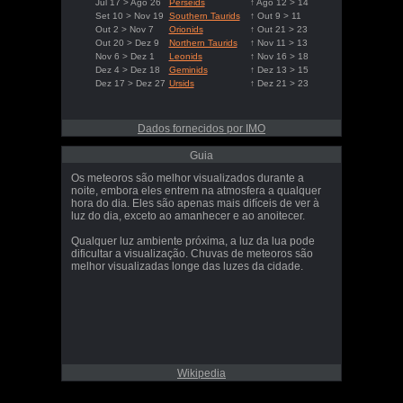
Jul 17 > Ago 26
Perseids
↑ Ago 12 > 14
Set 10 > Nov 19
Southern Taurids
↑ Out 9 > 11
Out 2 > Nov 7
Orionids
↑ Out 21 > 23
Out 20 > Dez 9
Northern Taurids
↑ Nov 11 > 13
Nov 6 > Dez 1
Leonids
↑ Nov 16 > 18
Dez 4 > Dez 18
Geminids
↑ Dez 13 > 15
Dez 17 > Dez 27
Ursids
↑ Dez 21 > 23
Dados fornecidos por IMO
Guia
Os meteoros são melhor visualizados durante a
noite, embora eles entrem na atmosfera a qualquer
hora do dia. Eles são apenas mais difíceis de ver à
luz do dia, exceto ao amanhecer e ao anoitecer.
Qualquer luz ambiente próxima, a luz da lua pode
dificultar a visualização. Chuvas de meteoros são
melhor visualizadas longe das luzes da cidade.
Wikipedia