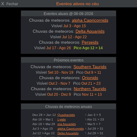
X
Eventos ativos no céu
Fechar
Eventos atuais @ 08-08-2026
Chuvas de meteoros:
alpha Capricornids
Visível
Jul 3 - Ago 15
Chuvas de meteoros:
Delta Aquariids
Visível
Jul 12 - Ago 22
Chuvas de meteoros:
Perseids
Visível
Jul 17 - Ago 26
Pico Ago 12 > 14
Próximos eventos
Chuvas de meteoros:
Southern Taurids
Visível
Set 10 - Nov 19
Pico
Out 9 > 11
Chuvas de meteoros:
Orionids
Visível
Out 2 - Nov 7
Pico
Out 21 > 23
Chuvas de meteoros:
Northern Taurids
Visível
Out 20 - Dez 9
Pico
Nov 11 > 13
Chuvas de meteoros anuais
Dez 28 > Jan 12
Quadrantids
↑ Jan 3 > 5
Abr 16 > Mai 1
Lyrids
↑ Abr 21 > 23
Abr 19 > Mai 29
eta Aquariids
↑ Mai 5 > 7
Jul 3 > Ago 15
alpha Capricornids
↑ Jul 29 > 31
Jul 12 > Ago 22
Delta Aquariids
↑ Jul 29 > 31