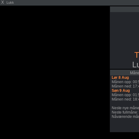
X
Lukk
T
L
Månen
Lør 8 Aug
Månen opp: 00:
Månen ned: 17:
Søn 9 Aug
Månen opp: 01:
Månen ned: 18:
Neste nye måne
Neste fullmåne:
Nåværende mån