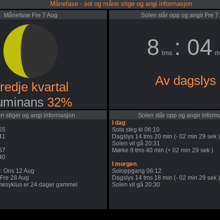
Månefase - sol og måne stige og angi informasjon
Månefase Fre 7 Aug
Solen står opp og angir Fre 7
8
: 04
tms
m
Av dagslys
redje kvartal
uminans
32%
 stiger og angi informasjon
Solen står opp og angir inform
I dag
:
55
Sola steg kl 06:10
41
Dagslys 14 tms 20 min (- 02 min 29 sek )
Solen vil gå 20:31
57
Mørke 9 tms 40 min (+ 02 min 29 sek )
40
I morgen
:
: Ons 12 Aug
Soloppgang 06:12
 Fre 28 Aug
Dagslys 14 tms 18 min (- 02 min 29 sek )
esyklus er 24 dager gammel
Solen vil gå 20:30