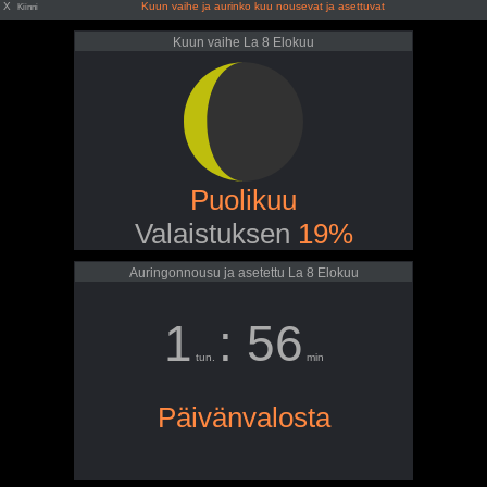
X
Kuun vaihe ja aurinko kuu nousevat ja asettuvat
Kiinni
Kuun vaihe La 8 Elokuu
Puolikuu
Valaistuksen
19%
Auringonnousu ja asetettu La 8 Elokuu
1
: 56
tun.
min
Päivänvalosta