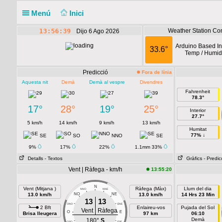
Menú
Inici
13:56:39
Weather Station Con
Dijo 6 Ago 2026
Arduino Based In
33.6°
Temp / Humidi
Predicció
Fora de línia
Aquesta nit
Demà
Demà al vespre
Divendres
Fahrenheit
78.3°
17°
28°
19°
25°
Interior
27.7°
5 km/h
14 km/h
9 km/h
13 km/h
Humitat
77% ↓
SE
SO
NNO
SE
9%
17%
22%
1.1mm 33%
Detalls
- Textos
Gràfics
- Predic
Vent | Ràfega - km/h
13:55:20
N
Vent (Mitjana )
Ràfega (Màx)
Llum del dia
NNO
NNE
13.0 km/h
NO
NE
13.0 km/h
14 Hrs 23 Min
13
13
ONO
ENE
2 Bft
Enlaireu-vos
Pujada del Sol
Vent
Ràfega
O
E
Brisa lleugera
97 km
06:10
Demà
180°
S
OSO
ESE