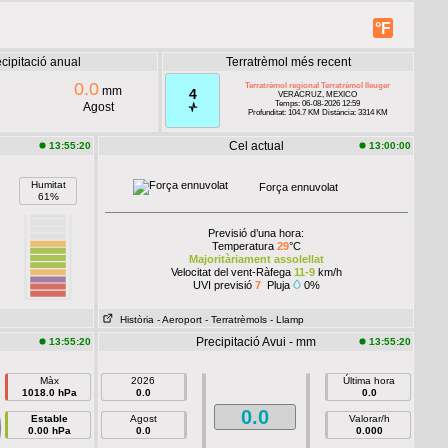
°F
cipitació anual
Terratrèmol més recent
0.0
Terratrèmol regional Terratrèmol lleuger
mm
4
VERACRUZ, MEXICO
Temps: 06-08-2026 12:59
Agost
Profunditat: 104.7 KM Distància: 3314 KM
Cel actual
13:55:20
13:00:00
Humitat
Força ennuvolat
61%
Previsió d’una hora:
Temperatura
29
°C
Majoritàriament assolellat
Velocitat del vent-Ràfega
11-9
km/h
UVI previsió
7
Pluja
0%
Història
- Aeroport
- Terratrèmols
- Llamp
Precipitació Avui - mm
13:55:20
13:55:20
Màx
2026
Última hora
1018.0 hPa
0.0
0.0
0.0
Estable
Agost
Valorar/h
0.00 hPa
0.0
0.000