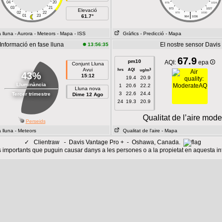
04
20
976
1024
03
21
973
1027
Elevació
02
22
|
970
1030
01
23
61.7°
964
1036
 lluna
- Aurora
- Meteors
- Mapa
- ISS
Gràfics
- Predicció
- Mapa
Informació en fase lluna
El nostre sensor Davis
13:56:35
67.9
pm10
AQI:
epa
Conjunt Lluna
Avui
hrs
AQI
3
ug/m
43%
15:12
19.4
20.9
Lluminància
1
20.6
22.2
Lluna nova
3
22.6
24.4
Tercer trimestre
Dime 12 Ago
24
19.3
20.9
Qualitat de l’aire mod
Perseids
 lluna
- Meteors
Qualitat de l'aire
- Mapa
✓
Clientraw - Davis Vantage Pro + - Oshawa, Canada.
importants que puguin causar danys a les persones o a la propietat en aquesta i