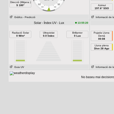
Direcció (Mitjana )
SO
SE
S 180°
Azimut
SSO
SSE
197.6° SSO
S
Gràfics
- Predicció
Informació de la
Solar - Índex UV - Lux
13:55:20
Radiació Solar
Ultraviolat
Brillantor
Pujada Lluna
0 W/m²
0.0 Índex
0 Lux
Demà
00:08
Lluna plena
Dive 28 Ago
Guia UV
Informació de la
No baseu mai decisions 