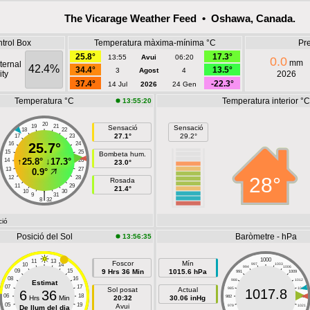
The Vicarage Weather Feed • Oshawa, Canada.
trol Box
Temperatura màxima-mínima °C
Pre
25.8°
17.3°
13:55
Avui
06:20
0.0
mm
ternal
42.4%
34.4°
13.5°
3
Agost
4
ty
2026
37.4°
-22.3°
14 Jul
2026
24 Gen
Temperatura °C
Temperatura interior °C
13:55:20
20
19
21
Sensació
Sensació
18
22
27.1°
29.2°
17
23
16
25.7°
24
15
25
Bombeta hum.
↑
25.8°
↓
17.3°
14
26
23.0°
13
27
0.9°
28°
12
28
Rosada
11
29
21.4°
10
30
|
9
31
8
32
ció
Posició del Sol
Baròmetre - hPa
13:56:35
1000
11
13
Foscor
Mín
10
14
997
1003
994
1006
09
15
9 Hrs 36 Min
1015.6 hPa
991
1009
08
16
988
1012
Estimat
07
17
Sol posat
Actual
985
1015
1017.8
6
36
06
18
Hrs
Min
20:32
30.06 inHg
982
1018
05
19
Avui
979
1021
De llum del dia