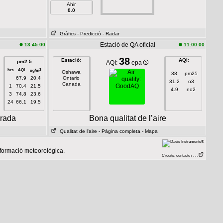
Ahir
0.0
Gràfics
- Predicció
- Radar
Estació de QA oficial
13:45:00
11:00:00
38
Estació
:
AQI
:
pm2.5
AQI:
epa
hrs
AQI
3
ug/m
Oshawa
38
pm25
67.9
20.4
Ontario
31.2
o3
Canada
1
70.4
21.5
4.9
no2
3
74.8
23.6
24
66.1
19.5
erada
Bona qualitat de l’aire
Qualitat de l'aire
- Pàgina completa
- Mapa
nformació meteorològica.
Crèdits, contacte i . . .